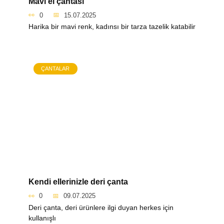
Mavi el çantası
0
15.07.2025
Harika bir mavi renk, kadınsı bir tarza tazelik katabilir
ÇANTALAR
Kendi ellerinizle deri çanta
0
09.07.2025
Deri çanta, deri ürünlere ilgi duyan herkes için
kullanışlı