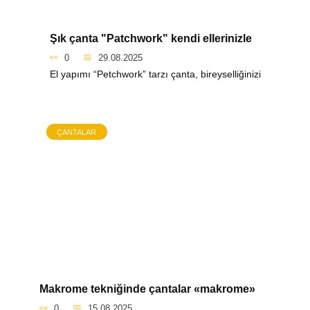
Şık çanta "Patchwork" kendi ellerinizle
0
29.08.2025
El yapımı “Petchwork” tarzı çanta, bireyselliğinizi
ÇANTALAR
Makrome tekniğinde çantalar «makrome»
0
15.08.2025