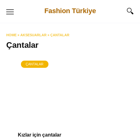
Skip
Fashion Türkiye
to
content
HOME
»
AKSESUARLAR
»
ÇANTALAR
Çantalar
ÇANTALAR
Kızlar için çantalar