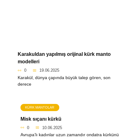
Karakuldan yapılmış orijinal kürk manto
modelleri
0
19.06.2025
Karakül, dünya çapında büyük talep gören, son
derece
KÜRK MANTOLAR
Misk sıçanı kürkü
0
10.06.2025
Avrupa’lı kadınlar uzun zamandır ondatra kürkünü