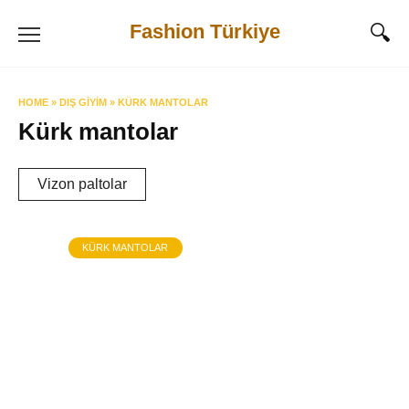
Skip
Fashion Türkiye
to
content
HOME
»
DIŞ GIYIM
»
KÜRK MANTOLAR
Kürk mantolar
Vizon paltolar
KÜRK MANTOLAR