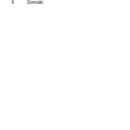
özellikleri
3
Sonraki
27.06.2025