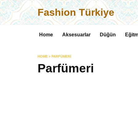
Skip
Fashion Türkiye
to
content
Home
Aksesuarlar
Düğün
Eğitm
HOME
»
PARFÜMERI
Parfümeri
PARFÜMERI