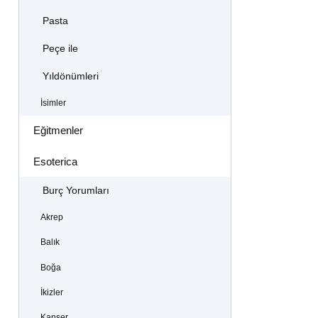
Pasta
Peçe ile
Yıldönümleri
İsimler
Eğitmenler
Esoterica
Burç Yorumları
Akrep
Balık
Boğa
İkizler
Kanser