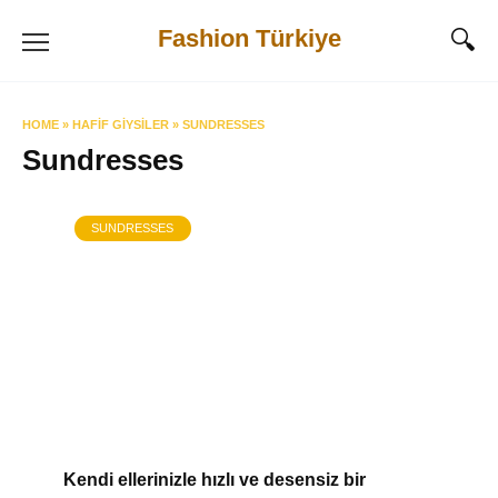
Skip
Fashion Türkiye
to
content
HOME
»
HAFIF GIYSILER
»
SUNDRESSES
Sundresses
SUNDRESSES
Kendi ellerinizle hızlı ve desensiz bir