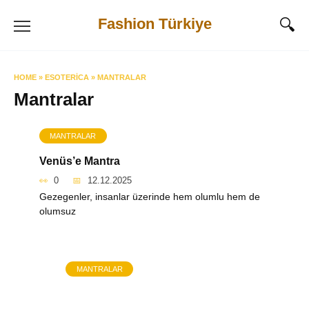
Skip
Fashion Türkiye
to
content
HOME
»
ESOTERICA
»
MANTRALAR
Mantralar
MANTRALAR
Venüs’e Mantra
0
12.12.2025
Gezegenler, insanlar üzerinde hem olumlu hem de
olumsuz
MANTRALAR