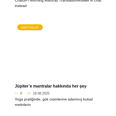
ChatGPTMorning Mantras TranslationAnswer in chat
instead
MANTRALAR
Jüpiter’e mantralar hakkında her şey
0
19.08.2025
Yoga pratiğinde, gök cisimlerine adanmış kutsal
metinlerin