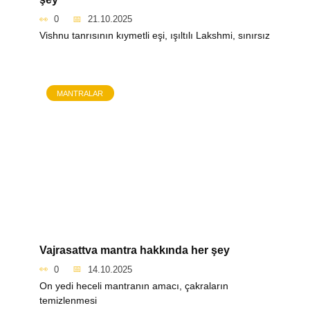
0
21.10.2025
Vishnu tanrısının kıymetli eşi, ışıltılı Lakshmi, sınırsız
MANTRALAR
Vajrasattva mantra hakkında her şey
0
14.10.2025
On yedi heceli mantranın amacı, çakraların
temizlenmesi