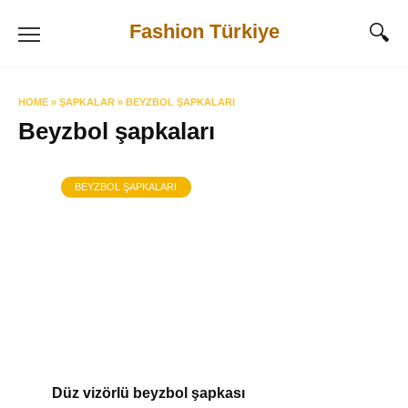
Skip
Fashion Türkiye
to
content
HOME
»
ŞAPKALAR
»
BEYZBOL ŞAPKALARI
Beyzbol şapkaları
BEYZBOL ŞAPKALARI
Düz vizörlü beyzbol şapkası