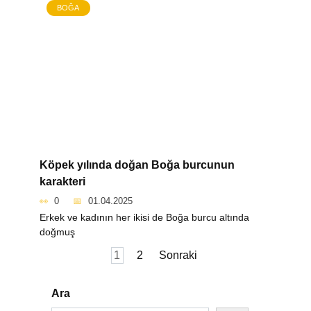
BOĞA
Köpek yılında doğan Boğa burcunun
karakteri
0
01.04.2025
Erkek ve kadının her ikisi de Boğa burcu altında
doğmuş
Yazı
1
2
Sonraki
sayfalaması
Ara