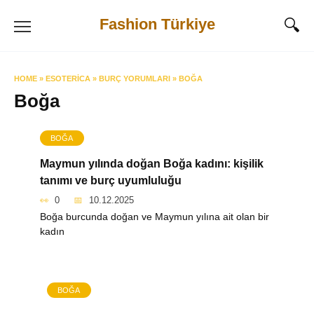
Skip
Fashion Türkiye
to
content
HOME
»
ESOTERICA
»
BURÇ YORUMLARI
»
BOĞA
Boğa
BOĞA
Maymun yılında doğan Boğa kadını: kişilik
tanımı ve burç uyumluluğu
0
10.12.2025
Boğa burcunda doğan ve Maymun yılına ait olan bir
kadın
BOĞA