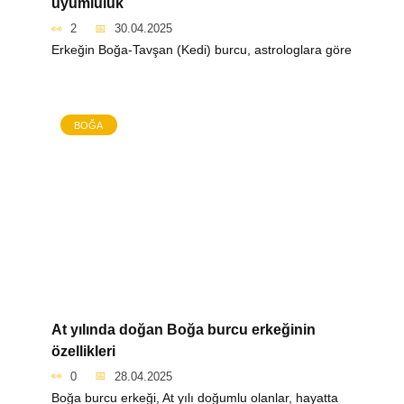
uyumluluk
2
30.04.2025
Erkeğin Boğa-Tavşan (Kedi) burcu, astrologlara göre
BOĞA
At yılında doğan Boğa burcu erkeğinin
özellikleri
0
28.04.2025
Boğa burcu erkeği, At yılı doğumlu olanlar, hayatta