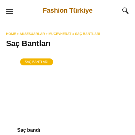
Skip
Fashion Türkiye
to
content
HOME
»
AKSESUARLAR
»
MÜCEVHERAT
»
SAÇ BANTLARI
Saç Bantları
SAÇ BANTLARI
Saç bandı