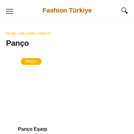
Skip
Fashion Türkiye
to
content
HOME
»
DIŞ GIYIM
»
PANÇO
Panço
PANÇO
Panço Eşarp