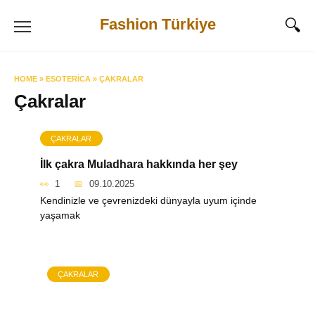
Skip
Fashion Türkiye
to
content
HOME
»
ESOTERICA
»
ÇAKRALAR
Çakralar
ÇAKRALAR
İlk çakra Muladhara hakkında her şey
1
09.10.2025
Kendinizle ve çevrenizdeki dünyayla uyum içinde
yaşamak
ÇAKRALAR