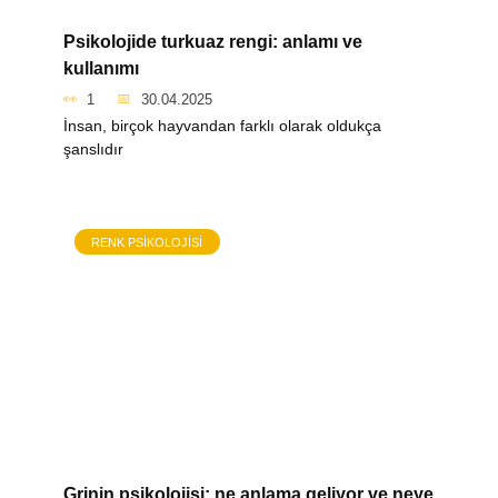
Psikolojide turkuaz rengi: anlamı ve
kullanımı
1
30.04.2025
İnsan, birçok hayvandan farklı olarak oldukça
şanslıdır
RENK PSIKOLOJISI
Grinin psikolojisi: ne anlama geliyor ve neye