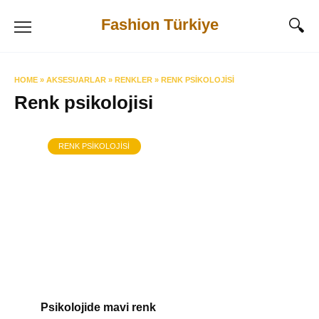
Skip
Fashion Türkiye
to
content
HOME
»
AKSESUARLAR
»
RENKLER
»
RENK PSIKOLOJISI
Renk psikolojisi
RENK PSIKOLOJISI
Psikolojide mavi renk