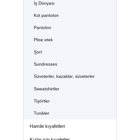
İş Dünyası
Kot pantolon
Pantolon
Plise etek
Şort
Sundresses
Süveterler, kazaklar, süveterler
Sweatshirtler
Tişörtler
Tunikler
Hamile kıyafetleri
Kızlar için kıyafetler