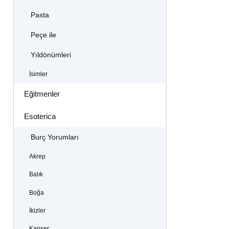
Pasta
Peçe ile
Yıldönümleri
İsimler
Eğitmenler
Esoterica
Burç Yorumları
Akrep
Balık
Boğa
İkizler
Kanser