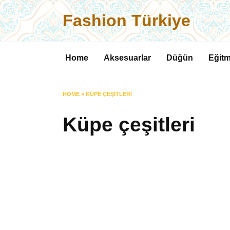
Skip
Fashion Türkiye
to
content
Home
Aksesuarlar
Düğün
Eğitm
HOME
»
KÜPE ÇEŞITLERI
Küpe çeşitleri