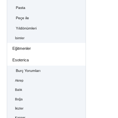
Pasta
Peçe ile
Yıldönümleri
İsimler
Eğitmenler
Esoterica
Burç Yorumları
Akrep
Balık
Boğa
İkizler
Kanser