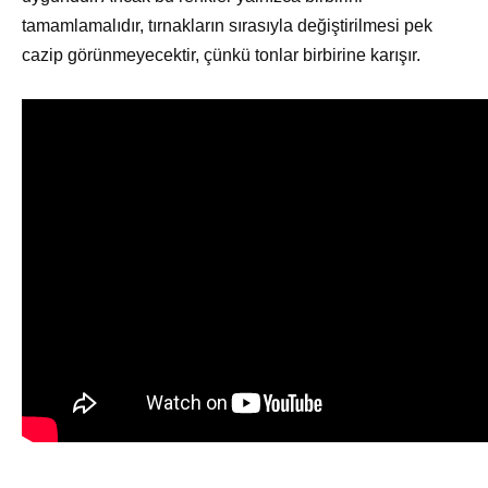
tamamlamalıdır, tırnakların sırasıyla değiştirilmesi pek
cazip görünmeyecektir, çünkü tonlar birbirine karışır.