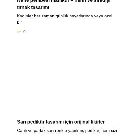
Nane pembesi manikür – narin ve sıradışı
tırnak tasarımı
Kadınlar her zaman günlük hayatlarında veya özel
bir
0
Sarı pedikür tasarımı için orijinal fikirler
Canlı ve parlak sarı renkte yapılmış pedikür, hem sizi