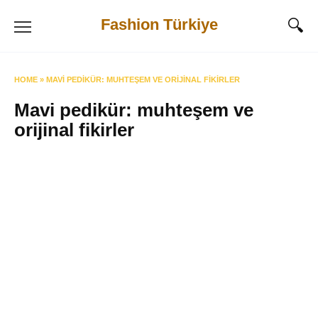
Skip
Fashion Türkiye
to
content
HOME
»
MAVI PEDIKÜR: MUHTEŞEM VE ORIJINAL FIKIRLER
Mavi pedikür: muhteşem ve
orijinal fikirler