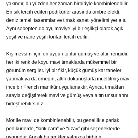
yakındır, bu yüzden her zaman birbiriyle kombinlenebilir.
En sık tercih edilen pedikürler arasında ombre efekti,
deniz temalı tasarımlar ve tırnak sanatı yönelimi yer alır.
Aynı sebepten dolayı, maviye iyi bir eşlikçi olarak açık
yeşil ve nane yeşili tonları tercih edilir.
Kış mevsimi için en uygun tonlar gümüş ve altın rengidir,
her iki renk de koyu mavi tırnaklarda mükemmel bir
görünüm sergiler. İyi bir fikir, küçük gümüş kar taneleri
yapmak ya da örneğin, altın dokunuşlarla inceltilmiş mavi
ince bir French manikür uygulamaktır. Ayrıca, tırnakları
sırayla değiştirerek mavi ve gümüş veya altın unsurlarını
birleştirebilirsiniz.
Mor ile mavi de kombinlenebilir, bu genellikle parlak
pedikürlerde, “kırık cam” ve “uzay” gibi seçeneklerde
uygundur. Ancak bu renkler yalnızca birbirini