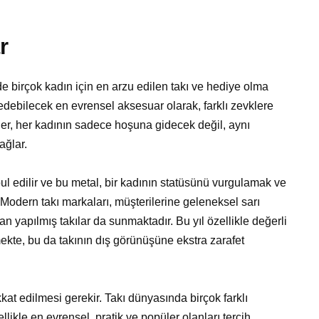
r
e birçok kadın için en arzu edilen takı ve hediye olma
 edebilecek en evrensel aksesuar olarak, farklı zevklere
kler, her kadının sadece hoşuna gidecek değil, aynı
ağlar.
ul edilir ve bu metal, bir kadının statüsünü vurgulamak ve
. Modern takı markaları, müşterilerine geleneksel sarı
an yapılmış takılar da sunmaktadır. Bu yıl özellikle değerli
mekte, bu da takının dış görünüşüne ekstra zarafet
t edilmesi gerekir. Takı dünyasında birçok farklı
ikle en evrensel, pratik ve popüler olanları tercih