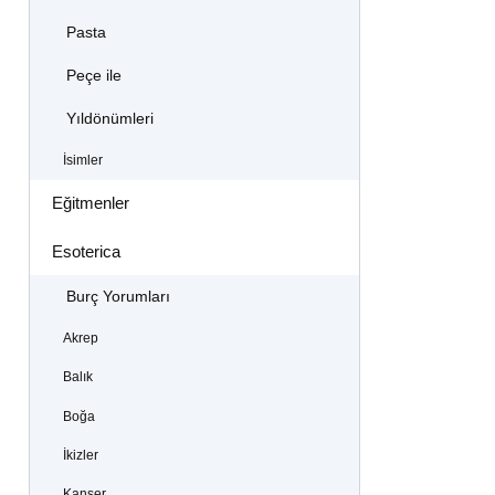
Pasta
Peçe ile
Yıldönümleri
İsimler
Eğitmenler
Esoterica
Burç Yorumları
Akrep
Balık
Boğa
İkizler
Kanser