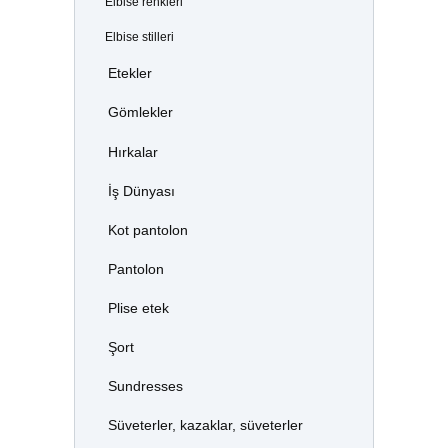
Elbise renkleri
Elbise stilleri
Etekler
Gömlekler
Hırkalar
İş Dünyası
Kot pantolon
Pantolon
Plise etek
Şort
Sundresses
Süveterler, kazaklar, süveterler