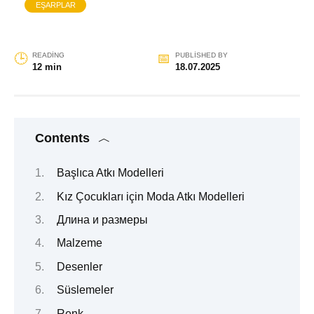
EŞARPLAR
READING
PUBLISHED BY
12 min
18.07.2025
Contents
Başlıca Atkı Modelleri
Kız Çocukları için Moda Atkı Modelleri
Длина и размеры
Malzeme
Desenler
Süslemeler
Renk