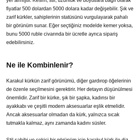
yer almıştır. Kesim, stil, uzunluk ve boyutlara bağlı olarak
fiyatlar 500 dolardan 5000 dolara kadar değişebilir. Şık ve
zarif kürkler, sahiplerinin statüsünü vurgulayarak pahalı
bir görünüm sunar. Eğer seçtiğiniz modelde kemer yoksa,
bunu 5000 ruble civarında bir ücretle ayrıca sipariş
edebilirsiniz.
Ne ile Kombinlenir?
Karakul kürkün zarif görünümü, diğer gardırop öğelerinin
de özenle seçilmesini gerektirir. Her detayın düşünülmesi
önemlidir. Zarif bir kürke, şık bir şapka, kadınsı bir
ayakkabı ve çeşitli modern aksesuarlar eşlik etmelidir.
Ancak aksesuarlar olmadan da kürk, yalnızca sıcak
tutmakla kalmaz, aynı zamanda kadını süsler.
Stil sahibi ve çekici bir görünüm için karakul kürk ile diz