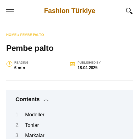
Skip
Fashion Türkiye
to
content
HOME
»
PEMBE PALTO
Pembe palto
READING
PUBLISHED BY
6 min
18.04.2025
Contents
Modeller
Tonlar
Markalar