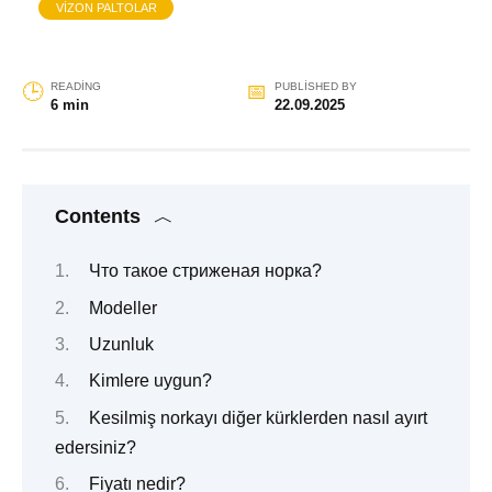
VIZON PALTOLAR
READING
PUBLISHED BY
6 min
22.09.2025
Contents
Что такое стриженая норка?
Modeller
Uzunluk
Kimlere uygun?
Kesilmiş norkayı diğer kürklerden nasıl ayırt
edersiniz?
Fiyatı nedir?