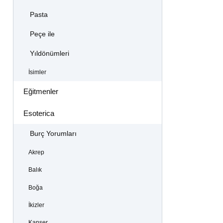
Pasta
Peçe ile
Yıldönümleri
İsimler
Eğitmenler
Esoterica
Burç Yorumları
Akrep
Balık
Boğa
İkizler
Kanser