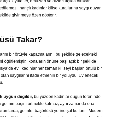
çık kıyafetler, omuzları ve dizleri açıkta bırakan
 edilemez. İnançlı kadınlar kilise kurallarına saygı duyar
şekilde giyinmeye özen gösterir.
tüsü Takar?
rını bir örtüyle kapatmalarını, bu şekilde gelecekteki
i öğütlemiştir. İkonaların önüne başı açık bir şekilde
sya’da evli kadınlar her zaman kiliseyi başları örtülü bir
e olan saygılarını ifade etmenin bir yoluydu. Evlenecek
u.
 uygun değildir,
bu yüzden kadınlar düğün töreninde
ca gelinin başını örtmekle kalmaz, aynı zamanda ona
urumlarda, gelinler başörtüsü yerine şal kullanır. Modern