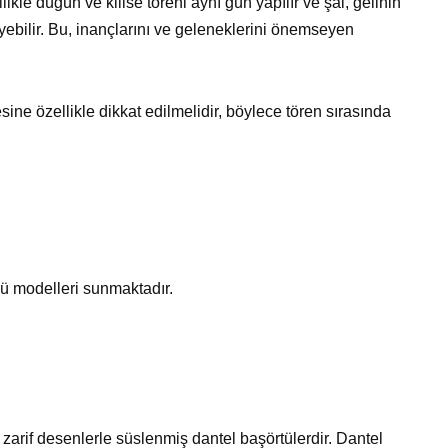
le düğün ve kilise töreni aynı gün yapılır ve şal, gelinin
eyebilir. Bu, inançlarını ve geleneklerini önemseyen
ne özellikle dikkat edilmelidir, böylece tören sırasında
üsü modelleri sunmaktadır.
zarif desenlerle süslenmiş dantel başörtülerdir. Dantel