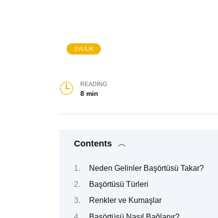
EVLILIK
READING
8 min
Contents
Neden Gelinler Başörtüsü Takar?
Başörtüsü Türleri
Renkler ve Kumaşlar
Başörtüsü Nasıl Bağlanır?