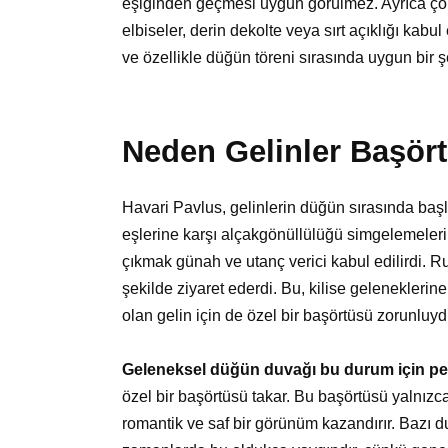
eşiğinden geçmesi uygun görülmez. Ayrıca çok a
elbiseler, derin dekolte veya sırt açıklığı kabul
ve özellikle düğün töreni sırasında uygun bir 
Neden Gelinler Başör
Havari Pavlus, gelinlerin düğün sırasında başla
eşlerine karşı alçakgönüllülüğü simgelemelerin
çıkmak günah ve utanç verici kabul edilirdi. Ru
şekilde ziyaret ederdi. Bu, kilise geleneklerin
olan gelin için de özel bir başörtüsü zorunluyd
Geleneksel düğün duvağı bu durum için pek
özel bir başörtüsü takar. Bu başörtüsü yalnız
romantik ve saf bir görünüm kazandırır. Bazı d