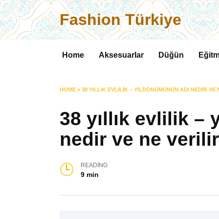
Skip
Fashion Türkiye
to
content
Home
Aksesuarlar
Düğün
Eğitm
HOME
»
38 YILLIK EVLILIK – YILDÖNÜMÜNÜN ADI NEDIR VE 
38 yıllık evlilik 
nedir ve ne verili
READING
9 min