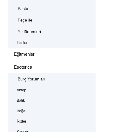
Pasta
Peçe ile
Yıldönümleri
İsimler
Eğitmenler
Esoterica
Burç Yorumları
Akrep
Balık
Boğa
İkizler
Kanser