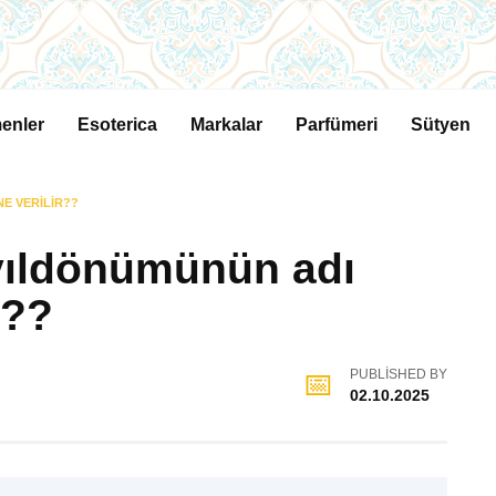
enler
Esoterica
Markalar
Parfümeri
Sütyen
NE VERILIR??
– yıldönümünün adı
r??
PUBLISHED BY
02.10.2025