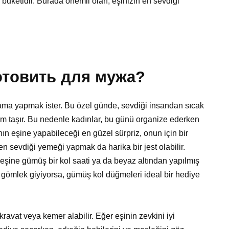
 buketidir. Burada önemli olan, eşinizin en sevdiği
отовить для мужа?
lama yapmak ister. Bu özel günde, sevdiği insandan sıcak
 taşır. Bu nedenle kadınlar, bu günü organize ederken
nın eşine yapabileceği en güzel sürpriz, onun için bir
 en sevdiği yemeği yapmak da harika bir jest olabilir.
şine gümüş bir kol saati ya da beyaz altından yapılmış
sık gömlek giyiyorsa, gümüş kol düğmeleri ideal bir hediye
ravat veya kemer alabilir. Eğer eşinin zevkini iyi