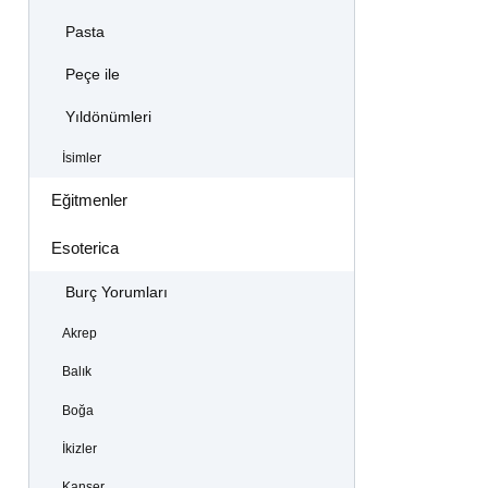
Pasta
Peçe ile
Yıldönümleri
İsimler
Eğitmenler
Esoterica
Burç Yorumları
Akrep
Balık
Boğa
İkizler
Kanser