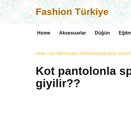
Skip
Fashion Türkiye
to
content
Home
Aksesuarlar
Düğün
Eğitm
HOME
»
KOT PANTOLONLA SPOR AYAKKABI NASIL GIYILIR
Kot pantolonla sp
giyilir??