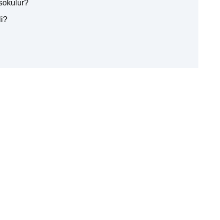
sokulur?
li?