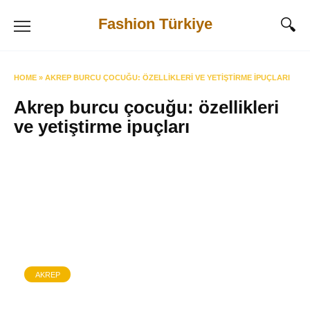
Skip
Fashion Türkiye
to
content
HOME
»
AKREP BURCU ÇOCUĞU: ÖZELLIKLERI VE YETIŞTIRME IPUÇLARI
Akrep burcu çocuğu: özellikleri
ve yetiştirme ipuçları
AKREP