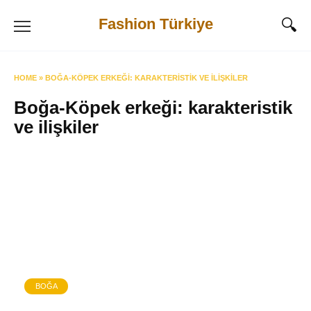
Skip
Fashion Türkiye
to
content
HOME
»
BOĞA-KÖPEK ERKEĞI: KARAKTERISTIK VE ILIŞKILER
Boğa-Köpek erkeği: karakteristik
ve ilişkiler
BOĞA