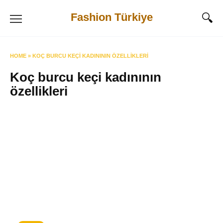
Skip
Fashion Türkiye
to
content
HOME
»
KOÇ BURCU KEÇI KADINININ ÖZELLIKLERI
Koç burcu keçi kadınının
özellikleri