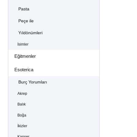
Pasta
Peçe ile
Yıldönümleri
İsimler
Eğitmenler
Esoterica
Burç Yorumları
Akrep
Balık
Boğa
İkizler
Kanser