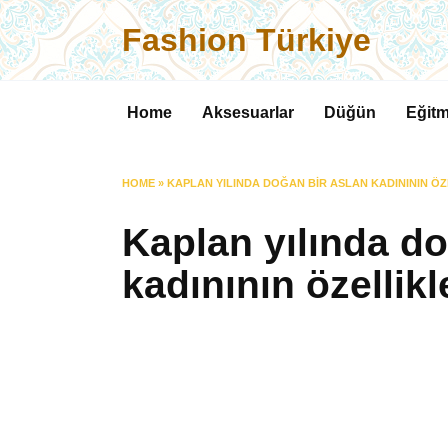
Skip
Fashion Türkiye
to
content
Home
Aksesuarlar
Düğün
Eğitm
HOME
»
KAPLAN YILINDA DOĞAN BIR ASLAN KADINININ ÖZ
Kaplan yılında do
kadınının özellikl