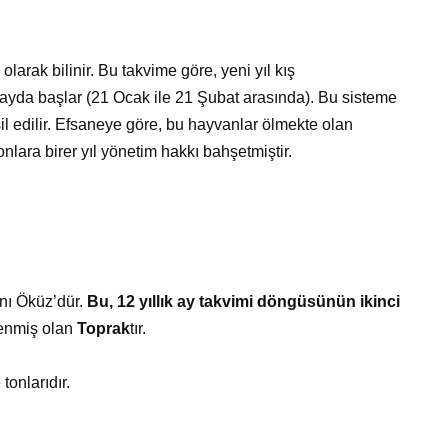
larak bilinir. Bu takvime göre, yeni yıl kış
ayda başlar (21 Ocak ile 21 Şubat arasında). Bu sisteme
il edilir. Efsaneye göre, bu hayvanlar ölmekte olan
nlara birer yıl yönetim hakkı bahşetmiştir.
nı Öküz’dür.
Bu, 12 yıllık ay takvimi döngüsünün ikinci
lenmiş olan
Toprak
tır.
 tonlarıdır.