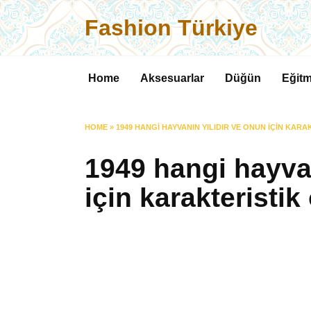
Skip
Fashion Türkiye
to
content
Home
Aksesuarlar
Düğün
Eğitm
HOME
»
1949 HANGI HAYVANIN YILIDIR VE ONUN IÇIN KAR
1949 hangi hayvan
için karakteristik