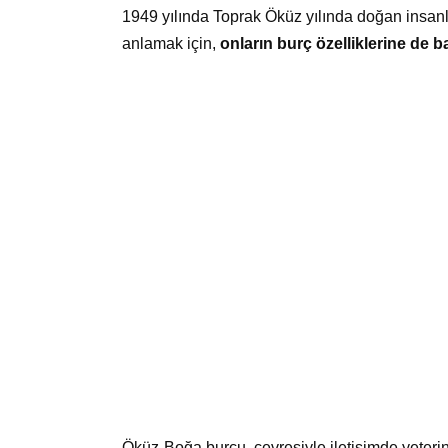
1949 yılında Toprak Öküz yılında doğan insanla
anlamak için,
onların burç özelliklerine de 
Öküz-Boğa burcu, çevresiyle iletişimde yeterin