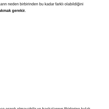
rın neden birbirinden bu kadar farklı olabildiğini
bakmak gerekir.
ce esnek olmayabilir ve başkalarının fikirlerine kulak