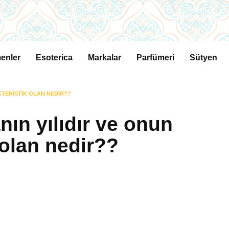
enler
Esoterica
Markalar
Parfümeri
Sütyen
AKTERISTIK OLAN NEDIR??
ın yılıdır ve onun
 olan nedir??