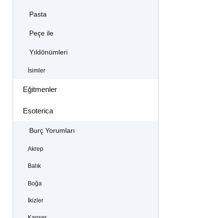
Pasta
Peçe ile
Yıldönümleri
İsimler
Eğitmenler
Esoterica
Burç Yorumları
Akrep
Balık
Boğa
İkizler
Kanser