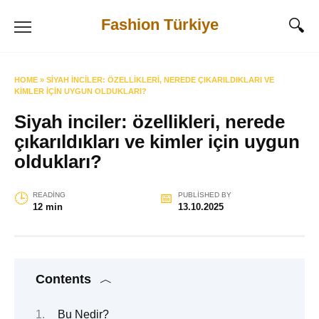
Skip
Fashion Türkiye
to
content
HOME
»
SIYAH INCILER: ÖZELLIKLERI, NEREDE ÇIKARILDIKLARI VE
KIMLER IÇIN UYGUN OLDUKLARI?
Siyah inciler: özellikleri, nerede
çıkarıldıkları ve kimler için uygun
oldukları?
READING
PUBLISHED BY
12 min
13.10.2025
Contents
Bu Nedir?