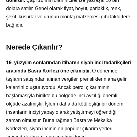
dolardır.
Çapı 18 mm olan inciler ise yaklaşık 10 bin
dolara satılır. Genel olarak fiyat, boyut, parlaklık, renk,
şekil, kusurlar ve ürünün montaj malzemesi gibi faktörlere
bağlıdır.
Nerede Çıkarılır?
19. yüzyılın sonlarından itibaren siyah inci tedarikçileri
arasında Basra Körfezi öne çıkmıştır.
O dönemde
taşların satışından alınan vergiler, prensliklerin ana gelir
kalemini oluşturuyordu. Ancak petrol çıkarımının
başlamasıyla birlikte bu bölgede inci avcılığı önemli
ölçüde azalmıştır. İşlerin daha da kötüleştiği bir dönem,
insanların inciyi yapay olarak yetiştirmeyi öğrendiği
zaman olmuştur. Buna rağmen Basra ve Meksika
Körfezleri, siyah incinin en popüler çıkarım yerleri
arasında kalmaya devam etmektedir.