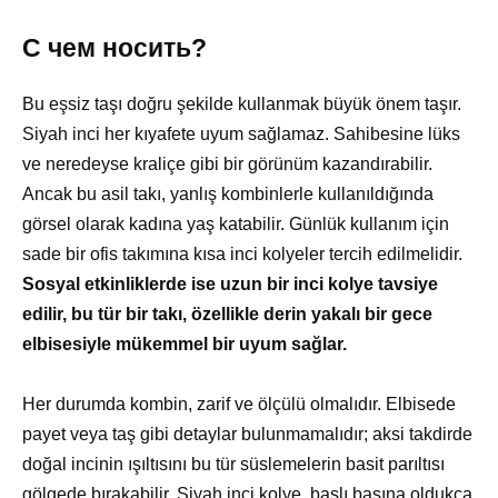
С чем носить?
Bu eşsiz taşı doğru şekilde kullanmak büyük önem taşır.
Siyah inci her kıyafete uyum sağlamaz. Sahibesine lüks
ve neredeyse kraliçe gibi bir görünüm kazandırabilir.
Ancak bu asil takı, yanlış kombinlerle kullanıldığında
görsel olarak kadına yaş katabilir. Günlük kullanım için
sade bir ofis takımına kısa inci kolyeler tercih edilmelidir.
Sosyal etkinliklerde ise uzun bir inci kolye tavsiye
edilir, bu tür bir takı, özellikle derin yakalı bir gece
elbisesiyle mükemmel bir uyum sağlar.
Her durumda kombin, zarif ve ölçülü olmalıdır. Elbisede
payet veya taş gibi detaylar bulunmamalıdır; aksi takdirde
doğal incinin ışıltısını bu tür süslemelerin basit parıltısı
gölgede bırakabilir. Siyah inci kolye, başlı başına oldukça