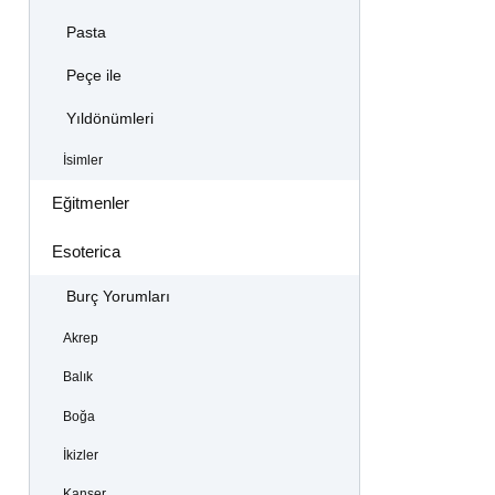
Pasta
Peçe ile
Yıldönümleri
İsimler
Eğitmenler
Esoterica
Burç Yorumları
Akrep
Balık
Boğa
İkizler
Kanser