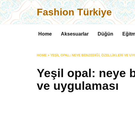
Skip
Fashion Türkiye
to
content
Home
Aksesuarlar
Düğün
Eğitm
HOME
»
YEŞIL OPAL: NEYE BENZEDIĞI, ÖZELLIKLERI VE U
Yeşil opal: neye b
ve uygulaması