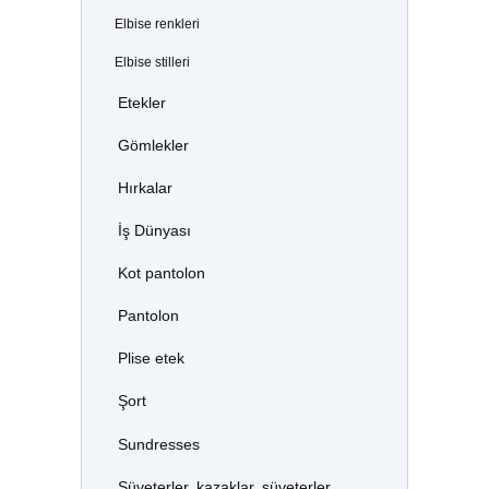
Elbise renkleri
Elbise stilleri
Etekler
Gömlekler
Hırkalar
İş Dünyası
Kot pantolon
Pantolon
Plise etek
Şort
Sundresses
Süveterler, kazaklar, süveterler