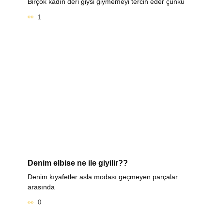
Birçok kadın deri giysi giymemeyi tercih eder çünkü
1
Denim elbise ne ile giyilir??
Denim kıyafetler asla modası geçmeyen parçalar
arasında
0