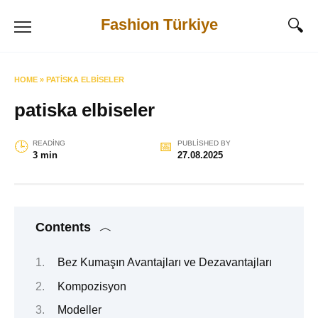
Skip
Fashion Türkiye
to
content
HOME
»
PATISKA ELBISELER
patiska elbiseler
READING
PUBLISHED BY
3 min
27.08.2025
Contents
Bez Kumaşın Avantajları ve Dezavantajları
Kompozisyon
Modeller