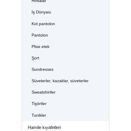
Hırkalar
İş Dünyası
Kot pantolon
Pantolon
Plise etek
Şort
Sundresses
Süveterler, kazaklar, süveterler
Sweatshirtler
Tişörtler
Tunikler
Hamile kıyafetleri