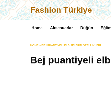
Skip
Fashion Türkiye
to
content
Home
Aksesuarlar
Düğün
Eğitm
HOME
»
BEJ PUANTIYELI ELBISELERIN ÖZELLIKLERI
Bej puantiyeli elb