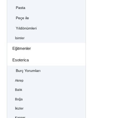
Pasta
Peçe ile
Yıldönümleri
İsimler
Eğitmenler
Esoterica
Burç Yorumları
Akrep
Balık
Boğa
İkizler
Kanser