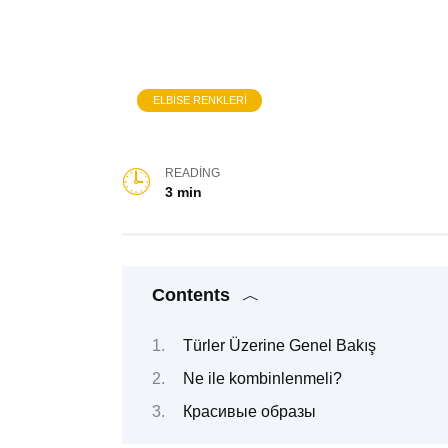
ELBISE RENKLERI
READING
3 min
Contents
Türler Üzerine Genel Bakış
Ne ile kombinlenmeli?
Красивые образы