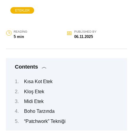
ETEKLER
READING
PUBLISHED BY
5 min
06.11.2025
Contents
Kısa Kot Etek
Kloş Etek
Midi Etek
Boho Tarzında
“Patchwork” Tekniği