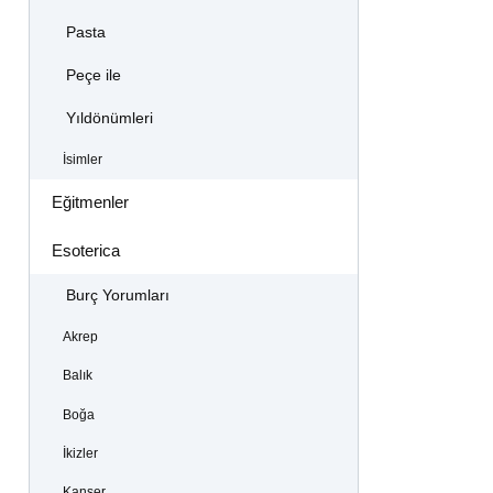
Pasta
Peçe ile
Yıldönümleri
İsimler
Eğitmenler
Esoterica
Burç Yorumları
Akrep
Balık
Boğa
İkizler
Kanser