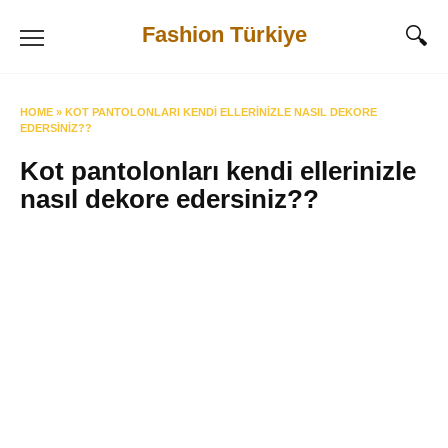
Skip
Fashion Türkiye
to
content
HOME
»
KOT PANTOLONLARI KENDI ELLERINIZLE NASIL DEKORE
EDERSINIZ??
Kot pantolonları kendi ellerinizle
nasıl dekore edersiniz??