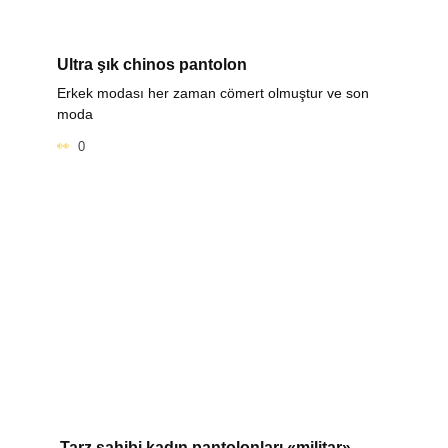
Ultra şık chinos pantolon
Erkek modası her zaman cömert olmuştur ve son
moda
0
Tarz sahibi kadın pantolonları «militar»