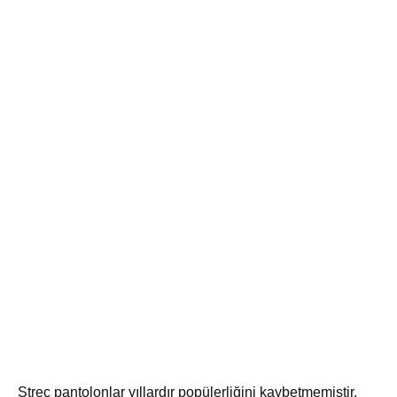
Streç pantolonlar yıllardır popülerliğini kaybetmemiştir.