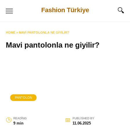
Skip
Fashion Türkiye
to
content
HOME
»
MAVI PANTOLONLA NE GIYILIR?
Mavi pantolonla ne giyilir?
PANTOLON
READING
PUBLISHED BY
9 min
11.06.2025