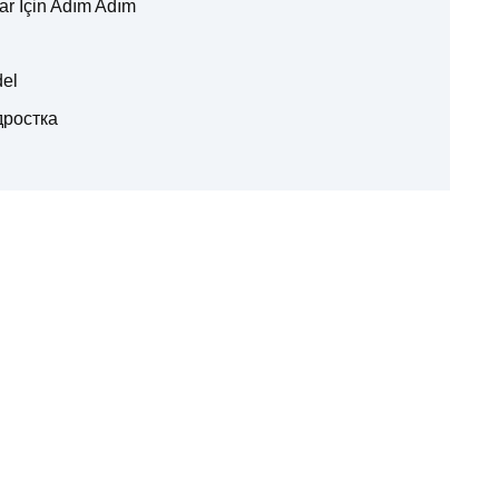
ar İçin Adım Adım
i
del
дростка