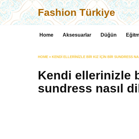
Skip
Fashion Türkiye
to
content
Home
Aksesuarlar
Düğün
Eğitm
HOME
»
KENDI ELLERINIZLE BIR KIZ IÇIN BIR SUNDRESS NA
Kendi ellerinizle b
sundress nasıl dik