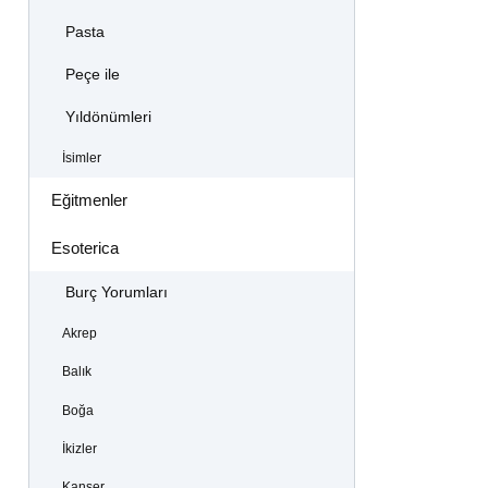
Pasta
Peçe ile
Yıldönümleri
İsimler
Eğitmenler
Esoterica
Burç Yorumları
Akrep
Balık
Boğa
İkizler
Kanser