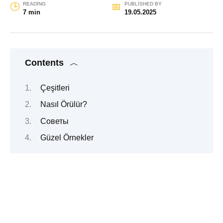
READING
PUBLISHED BY
7 min
19.05.2025
Contents
Çeşitleri
Nasıl Örülür?
Советы
Güzel Örnekler