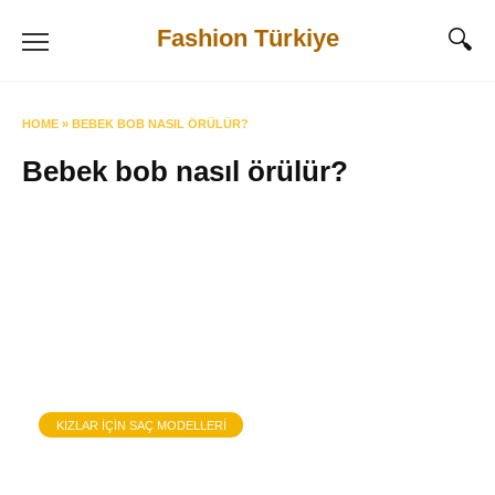
Skip
Fashion Türkiye
to
content
HOME
»
BEBEK BOB NASIL ÖRÜLÜR?
Bebek bob nasıl örülür?
KIZLAR IÇIN SAÇ MODELLERI