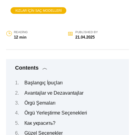
KIZLAR IÇIN SAÇ MODELLERI
READING
PUBLISHED BY
12 min
21.04.2025
Contents
Başlangıç İpuçları
Avantajlar ve Dezavantajlar
Örgü Şemaları
Örgü Yerleştirme Seçenekleri
Как украсить?
Güzel Seçenekler