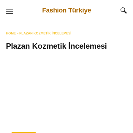
Skip
Fashion Türkiye
to
content
HOME
»
PLAZAN KOZMETIK İNCELEMESI
Plazan Kozmetik İncelemesi