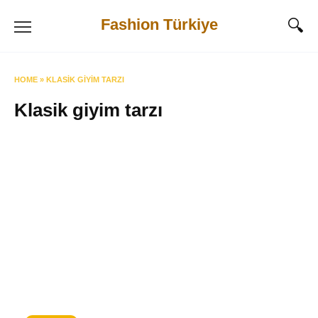
Skip
Fashion Türkiye
to
content
HOME
»
KLASIK GIYIM TARZI
Klasik giyim tarzı