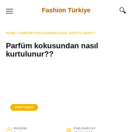
Skip
Fashion Türkiye
to
content
HOME
»
PARFÜM KOKUSUNDAN NASIL KURTULUNUR??
Parfüm kokusundan nasıl
kurtulunur??
PARFÜMERI
READING
PUBLISHED BY