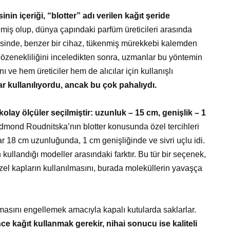
in içeriği, “blotter” adı verilen kağıt şeride
miş olup, dünya çapındaki parfüm üreticileri arasında
cesinde, benzer bir cihaz, tükenmiş mürekkebi kalemden
 gözenekliliğini inceledikten sonra, uzmanlar bu yöntemin
ı ve hem üreticiler hem de alıcılar için kullanışlı
 kullanılıyordu, ancak bu çok pahalıydı.
 kolay ölçüler seçilmiştir: uzunluk – 15 cm, genişlik – 1
dmond Roudnitska’nın blotter konusunda özel tercihleri
lar 18 cm uzunluğunda, 1 cm genişliğinde ve sivri uçlu idi.
n kullandığı modeller arasındaki farktır. Bu tür bir seçenek,
zel kapların kullanılmasını, burada moleküllerin yavaşça
ızmasını engellemek amacıyla kapalı kutularda saklarlar.
e kağıt kullanmak gerekir, nihai sonucu ise kaliteli