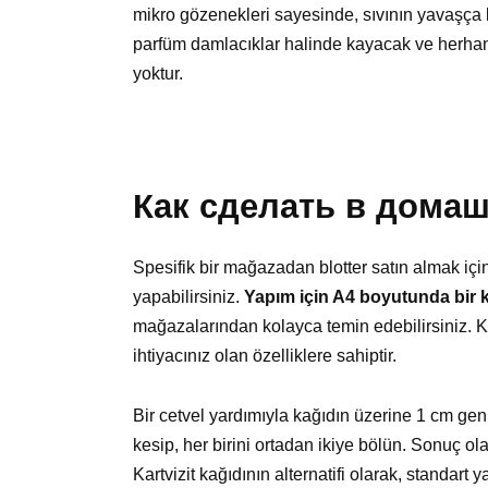
mikro gözenekleri sayesinde, sıvının yavaşça b
parfüm damlacıklar halinde kayacak ve herhangi
yoktur.
Как сделать в дома
Spesifik bir mağazadan blotter satın almak iç
yapabilirsiniz.
Yapım için A4 boyutunda bir ka
mağazalarından kolayca temin edebilirsiniz. K
ihtiyacınız olan özelliklere sahiptir.
Bir cetvel yardımıyla kağıdın üzerine 1 cm geniş
kesip, her birini ortadan ikiye bölün. Sonuç ol
Kartvizit kağıdının alternatifi olarak, standart y