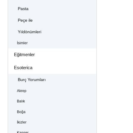
Pasta
Peçe ile
Yıldönümleri
İsimler
Eğitmenler
Esoterica
Burç Yorumları
Akrep
Balık
Boğa
İkizler
Kanser