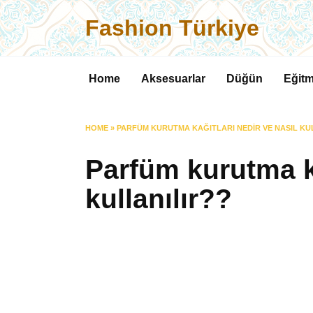
Skip
Fashion Türkiye
to
content
Home
Aksesuarlar
Düğün
Eğitm
HOME
»
PARFÜM KURUTMA KAĞITLARI NEDIR VE NASIL KU
Parfüm kurutma ka
kullanılır??