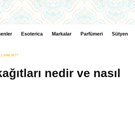
enler
Esoterica
Markalar
Parfümeri
Sütyen
LLANILIR??
ğıtları nedir ve nasıl