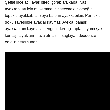
Şeffaf ince ağlı ayak bileği çorapları, kapalı yaz
ayakkabıları için mükemmel bir seçenektir, örneğin
topuklu ayakkabılar veya balerin ayakkabıları. Pamuklu
doku sayesinde ayaklar kaymaz. Ayrıca, pamuk
ayakkabının kaymasını engellerken, çorapların yumuşak
kumaşı, ayakların hava almasını sağlayan deodorize
edici bir etki sunar.