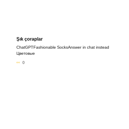
Şık çoraplar
ChatGPTFashionable SocksAnswer in chat instead
Цветовые
0