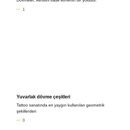
Dövmeler, kendini ifade etmenin bir yoludur.
1
Yuvarlak dövme çeşitleri
Tattoo sanatında en yaygın kullanılan geometrik
şekillerden
0