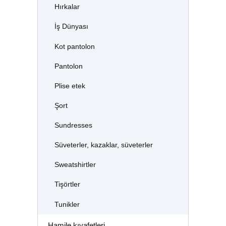
Hırkalar
İş Dünyası
Kot pantolon
Pantolon
Plise etek
Şort
Sundresses
Süveterler, kazaklar, süveterler
Sweatshirtler
Tişörtler
Tunikler
Hamile kıyafetleri