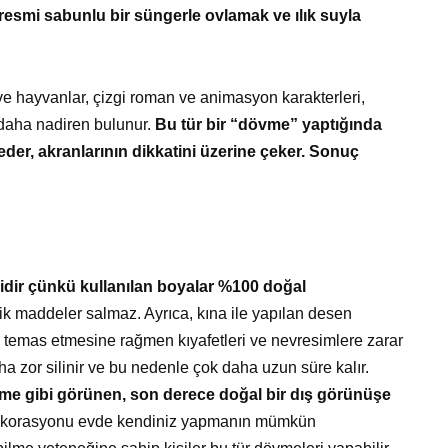
e resmi sabunlu bir süngerle ovlamak ve ılık suyla
 ve hayvanlar, çizgi roman ve animasyon karakterleri,
 daha nadiren bulunur.
Bu tür bir “dövme” yaptığında
der, akranlarının dikkatini üzerine çeker. Sonuç
dir çünkü kullanılan boyalar %100 doğal
sik maddeler salmaz. Ayrıca, kına ile yapılan desen
 temas etmesine rağmen kıyafetleri ve nevresimlere zarar
a zor silinir ve bu nedenle çok daha uzun süre kalır.
me gibi görünen, son derece doğal bir dış görünüşe
 dekorasyonu evde kendiniz yapmanın mümkün