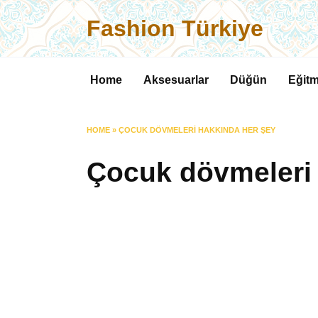
Skip
Fashion Türkiye
to
content
Home
Aksesuarlar
Düğün
Eğitm
HOME
»
ÇOCUK DÖVMELERI HAKKINDA HER ŞEY
Çocuk dövmeleri 