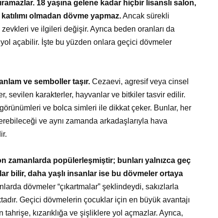
amazlar. 18 yaşına gelene kadar hiçbir lisanslı salon,
lu katılımı olmadan dövme yapmaz.
Ancak sürekli
vkleri ve ilgileri değişir. Ayrıca beden oranları da
ol açabilir. İşte bu yüzden onlara geçici dövmeler
nlam ve semboller taşır.
Cezaevi, agresif veya cinsel
sevilen karakterler, hayvanlar ve bitkiler tasvir edilir.
” görünümleri ve bolca simleri ile dikkat çeker. Bunlar, her
erebileceği ve aynı zamanda arkadaşlarıyla hava
ir.
n zamanlarda popülerleşmiştir; bunları yalnızca geç
ar bilir, daha yaşlı insanlar ise bu dövmeler ortaya
arda dövmeler “çıkartmalar” şeklindeydi, sakızlarla
aktadır. Geçici dövmelerin çocuklar için en büyük avantajı
n tahrişe, kızarıklığa ve şişliklere yol açmazlar. Ayrıca,