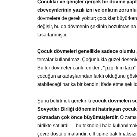
Çocuklar ve gençler gerçek bir dövme yaptır
ebeveynlerinin yazılı izni ve onların zorun
dövmelere de gerek yoktur; çocuklar büyürken ze
değişir, bu da dövmenin şeklinin bozulmasına y
tasarlanmıştır.
Çocuk dövmeleri genellikle sadece olumlu a
temalar kullanılmaz. Çoğunlukla güzel desenler, 
Bu tür dövmeler canlı renkleri, “çizgi film tarzı
çocuğun arkadaşlarından farklı olduğunu göst
atabileceği harika bir kendini ifade etme şeklid
Şunu belirtmek gerekir ki
çocuk dövmeleri so
Sovyetler Birliği dönemini hatırlayan çocukl
çıkmadan çok önce büyümüşlerdir.
O zamanl
birlikte satılırdı — bu teknoloji hala kullanılm
çevre dostu olmalarıdır: cilt tipine bakılmaksızı