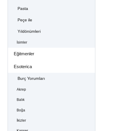
Pasta
Peçe ile
Yıldönümleri
İsimler
Eğitmenler
Esoterica
Burç Yorumları
Akrep
Balık
Boğa
İkizler
Kanser