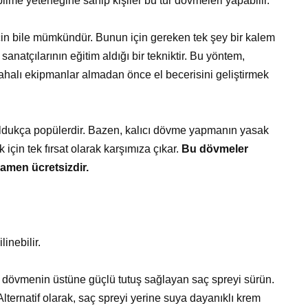
me yeteneğine sahip kişiler bu tür dövmeleri yapabilir.
n bile mümkündür. Bunun için gereken tek şey bir kalem
anatçılarının eğitim aldığı bir tekniktir. Bu yöntem,
halı ekipmanlar almadan önce el becerisini geliştirmek
ldukça popülerdir. Bazen, kalıcı dövme yapmanın yasak
çin tek fırsat olarak karşımıza çıkar.
Bu dövmeler
amen ücretsizdir.
linebilir.
dövmenin üstüne güçlü tutuş sağlayan saç spreyi sürün.
Alternatif olarak, saç spreyi yerine suya dayanıklı krem