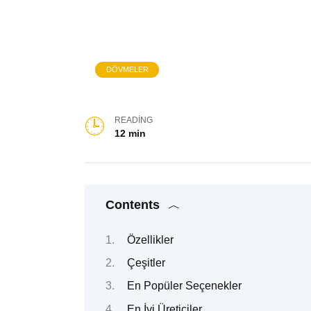
DÖVMELER
READING
12 min
Contents
Özellikler
Çeşitler
En Popüler Seçenekler
En İyi Üreticiler