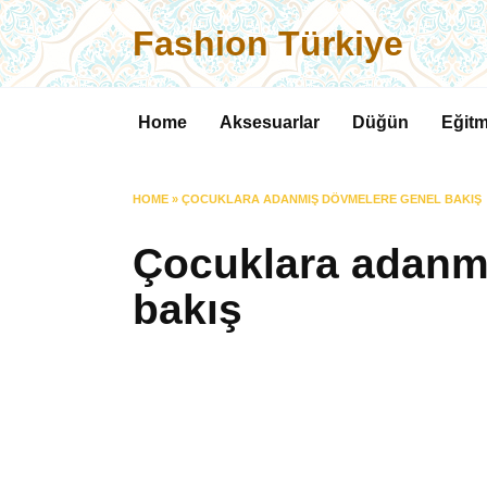
Skip
Fashion Türkiye
to
content
Home
Aksesuarlar
Düğün
Eğitm
HOME
»
ÇOCUKLARA ADANMIŞ DÖVMELERE GENEL BAKIŞ
Çocuklara adanm
bakış